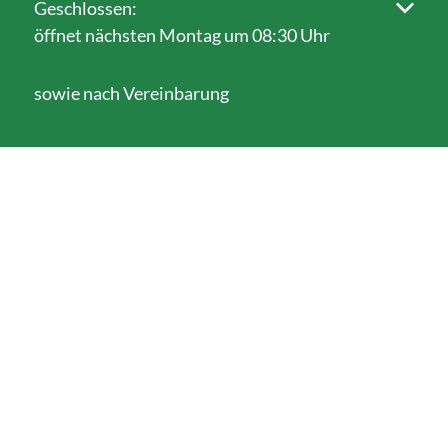
Klicken, um weitere Öffnungs- oder Schließzeiten au
Geschlossen:
öffnet nächsten Montag um 08:30 Uhr
sowie nach Vereinbarung