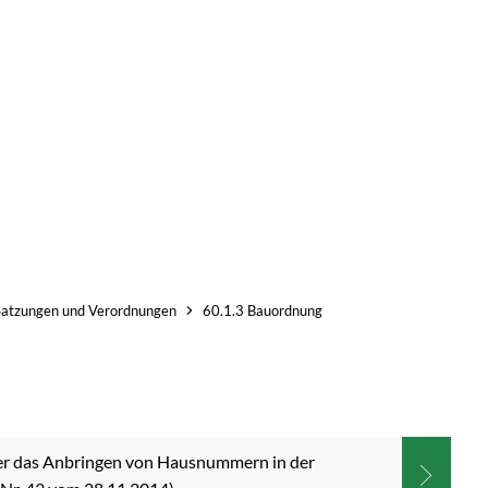
Telefon
E-Mail
Facebook
Inst
uelles
Bürgerservice
Rathaus
Gemeinde
Satzungen und Verordnungen
60.1.3 Bauordnung
er das Anbringen von Hausnummern in der