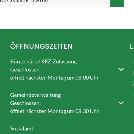
Nr. 43 vom 28.11.2014)
ÖFFNUNGSZEITEN
L
Bürgerbüro / KFZ-Zulassung
Klicken, um weitere Öffnungs- oder Schließzeiten au
Geschlossen:
öffnet nächsten Montag um 08:00 Uhr
Gemeindeverwaltung
Klicken, um weitere Öffnungs- oder Schließzeiten au
Geschlossen:
öffnet nächsten Montag um 08:30 Uhr
Sozialamt