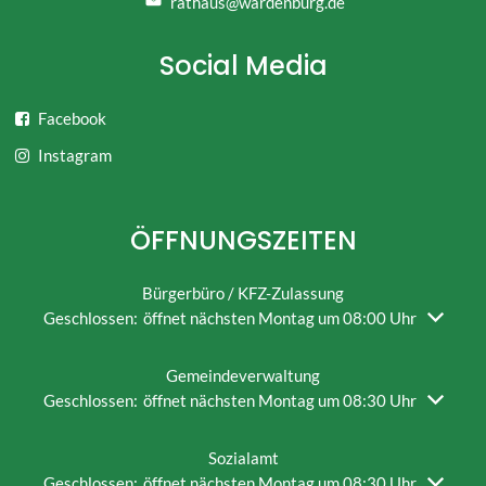
rathaus@wardenburg.de
Social Media
Facebook
Instagram
ÖFFNUNGSZEITEN
Bürgerbüro / KFZ-Zulassung
Klicken, um weitere Öffnungs- oder Schließzeiten auszublend
Geschlossen:
öffnet nächsten Montag um 08:00 Uhr
Gemeindeverwaltung
Klicken, um weitere Öffnungs- oder Schließzeiten auszublend
Geschlossen:
öffnet nächsten Montag um 08:30 Uhr
Sozialamt
Klicken, um weitere Öffnungs- oder Schließzeiten auszublend
Geschlossen:
öffnet nächsten Montag um 08:30 Uhr