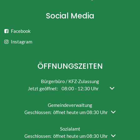
Social Media
Facebook
Instagram
ÖFFNUNGSZEITEN
Bürgerbüro / KFZ-Zulassung
Klicken, um weitere Öffnungs- oder Schließzeiten ausz
Jetzt geöffnet:
08:00
-
12:30
Uhr
Von 08:00 bis 1
Gemeindeverwaltung
Klicken, um weitere Öffnungs- oder Schließzeiten auszu
Geschlossen:
öffnet heute um 08:30 Uhr
Sozialamt
Klicken, um weitere Öffnungs- oder Schließzeiten auszu
Geschlossen:
öffnet heute um 08:30 Uhr