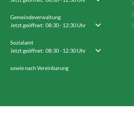
Gemeindeverwaltung
Klicken, um weitere Öffnungs- oder Schließzeiten au
Jetzt geöffnet:
08:30
-
12:30
Uhr
Von 08:30 bis 12
Sozialamt
Klicken, um weitere Öffnungs- oder Schließzeiten au
Jetzt geöffnet:
08:30
-
12:30
Uhr
Von 08:30 bis 12
sowie nach Vereinbarung