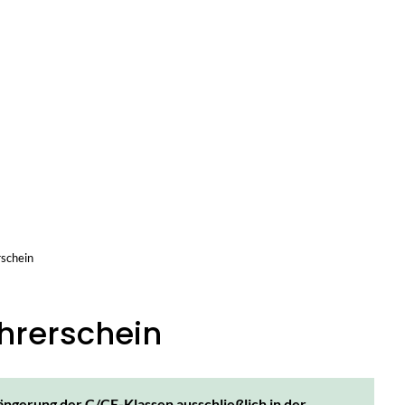
Telefon
E-Mail
Facebook
Inst
uelles
Bürgerservice
Rathaus
Gemeinde
schein
hrerschein
ängerung der C/CE-Klassen ausschließlich in der