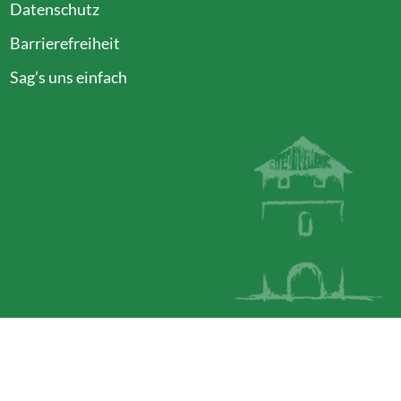
Datenschutz
Barrierefreiheit
szublenden
:30 Uhr
Sag’s uns einfach
szublenden
:30 Uhr