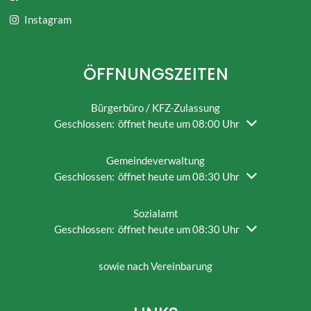
Instagram
ÖFFNUNGSZEITEN
Bürgerbüro / KFZ-Zulassung
Klicken, um weitere Öffnungs- oder Schließzeiten auszu
Geschlossen:
öffnet heute um 08:00 Uhr
Gemeindeverwaltung
Klicken, um weitere Öffnungs- oder Schließzeiten auszu
Geschlossen:
öffnet heute um 08:30 Uhr
Sozialamt
Klicken, um weitere Öffnungs- oder Schließzeiten auszu
Geschlossen:
öffnet heute um 08:30 Uhr
sowie nach Vereinbarung