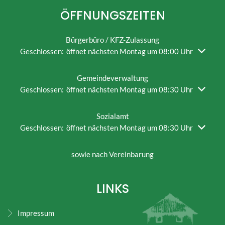
ÖFFNUNGSZEITEN
Bürgerbüro / KFZ-Zulassung
Klicken, um weitere Öffnungs- oder Schließzeiten auszublend
Geschlossen:
öffnet nächsten Montag um 08:00 Uhr
Gemeindeverwaltung
Klicken, um weitere Öffnungs- oder Schließzeiten auszublend
Geschlossen:
öffnet nächsten Montag um 08:30 Uhr
Sozialamt
Klicken, um weitere Öffnungs- oder Schließzeiten auszublend
Geschlossen:
öffnet nächsten Montag um 08:30 Uhr
sowie nach Vereinbarung
LINKS
Impressum