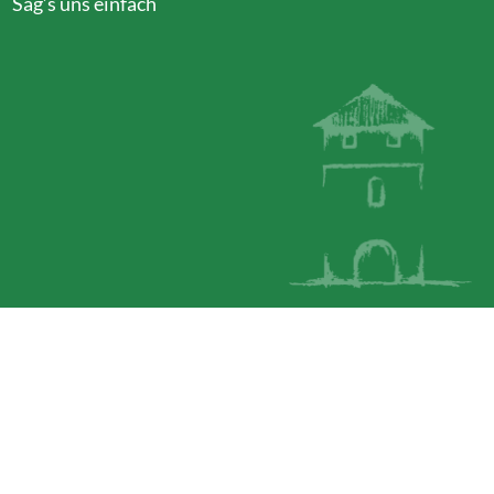
Sag’s uns einfach
szublenden
szublenden