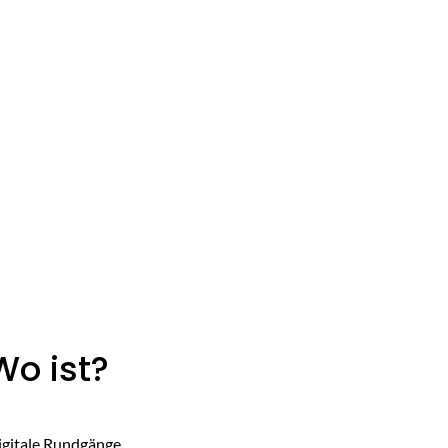
agram
Schadensmeldung
Kontaktformular
leben
Wirtschaft
Wo ist?
igitale Rundgänge