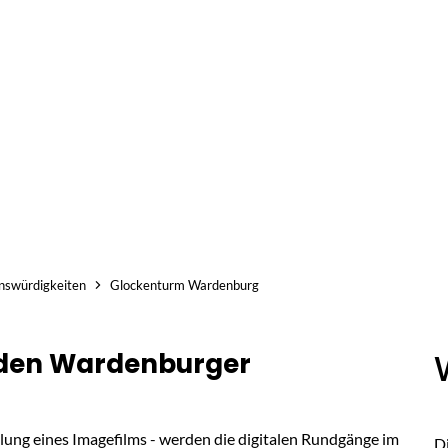
Telefon
E-Mail
Facebook
Inst
uelles
Bürgerservice
Rathaus
Gemeinde
nswürdigkeiten
Glockenturm Wardenburg
 den Wardenburger
lung eines Imagefilms - werden die digitalen Rundgänge im
D