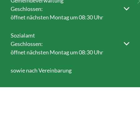
Gemeindeverwaltung
Klicken, um weitere Öffnungs- oder Schließzeiten au
Geschlossen:
öffnet nächsten Montag um 08:30 Uhr
Sozialamt
Klicken, um weitere Öffnungs- oder Schließzeiten au
Geschlossen:
öffnet nächsten Montag um 08:30 Uhr
sowie nach Vereinbarung