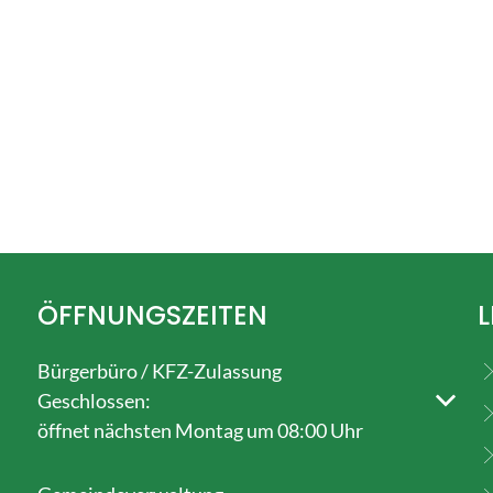
ÖFFNUNGSZEITEN
L
Bürgerbüro / KFZ-Zulassung
Klicken, um weitere Öffnungs- oder Schließzeiten au
Geschlossen:
öffnet nächsten Montag um 08:00 Uhr