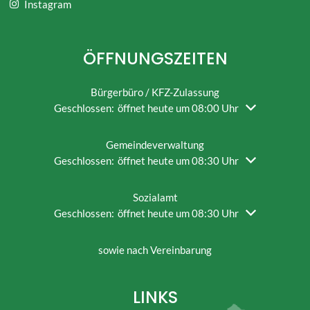
Instagram
ÖFFNUNGSZEITEN
Bürgerbüro / KFZ-Zulassung
Klicken, um weitere Öffnungs- oder Schließzeiten auszu
Geschlossen:
öffnet heute um 08:00 Uhr
Gemeindeverwaltung
Klicken, um weitere Öffnungs- oder Schließzeiten auszu
Geschlossen:
öffnet heute um 08:30 Uhr
Sozialamt
Klicken, um weitere Öffnungs- oder Schließzeiten auszu
Geschlossen:
öffnet heute um 08:30 Uhr
sowie nach Vereinbarung
LINKS