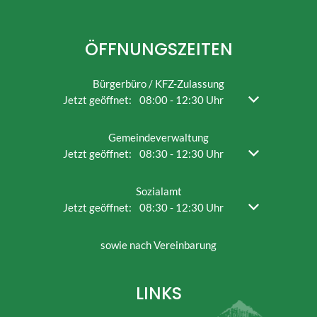
ÖFFNUNGSZEITEN
Bürgerbüro / KFZ-Zulassung
Klicken, um weitere Öffnungs- oder Schließzeiten ausz
Jetzt geöffnet:
08:00
-
12:30
Uhr
Von 08:00 bis 1
Gemeindeverwaltung
Klicken, um weitere Öffnungs- oder Schließzeiten ausz
Jetzt geöffnet:
08:30
-
12:30
Uhr
Von 08:30 bis 1
Sozialamt
Klicken, um weitere Öffnungs- oder Schließzeiten ausz
Jetzt geöffnet:
08:30
-
12:30
Uhr
Von 08:30 bis 1
sowie nach Vereinbarung
LINKS