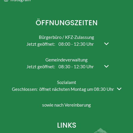
ÖFFNUNGSZEITEN
Bürgerbüro / KFZ-Zulassung
Klicken, um weitere Öffnungs- oder Schließzeiten ausz
Jetzt geöffnet:
08:00
-
12:30
Uhr
Von 08:00 bis 1
Gemeindeverwaltung
Klicken, um weitere Öffnungs- oder Schließzeiten ausz
Jetzt geöffnet:
08:30
-
12:30
Uhr
Von 08:30 bis 1
Sozialamt
Klicken, um weitere Öffnungs- oder Schließzeiten auszublend
Geschlossen:
öffnet nächsten Montag um 08:30 Uhr
sowie nach Vereinbarung
LINKS