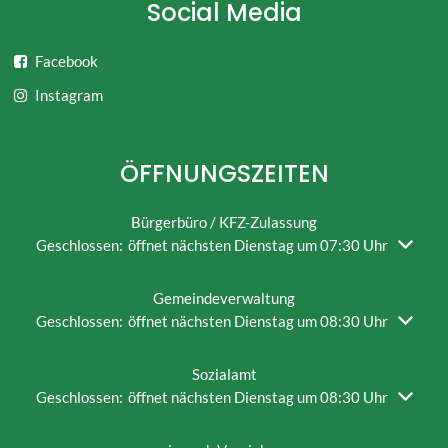
Social Media
Facebook
Instagram
ÖFFNUNGSZEITEN
Bürgerbüro / KFZ-Zulassung
Klicken, um weitere Öffnungs- oder Schließzeiten auszublende
Geschlossen:
öffnet nächsten Dienstag um 07:30 Uhr
Gemeindeverwaltung
Klicken, um weitere Öffnungs- oder Schließzeiten auszublende
Geschlossen:
öffnet nächsten Dienstag um 08:30 Uhr
Sozialamt
Klicken, um weitere Öffnungs- oder Schließzeiten auszublende
Geschlossen:
öffnet nächsten Dienstag um 08:30 Uhr